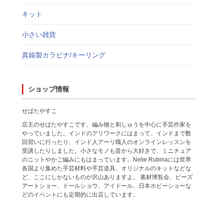
キット
小さい雑貨
真鍮製カラビナ/キーリング
ショップ情報
せばたやすこ
店主のせばたやすこです。編み物と刺しゅうを中心に手芸作家を
やっていました。インドのアリワークにはまって、インドまで数
回習いに行ったり、インド人アーリ職人のオンラインレッスンを
受講したりしました。小さなモノも昔から大好きで、ミニチュア
のニットやかご編みにもはまっています。Nelie Rubinaには世界
各国より集めた手芸材料や手芸道具、オリジナルのキットなどな
ど、ここにしかないものが沢山ありますよ。 素材博覧会、ビーズ
アートショー、ドールショウ、アイドール、日本ホビーショーな
どのイベントにも定期的に出店しています。