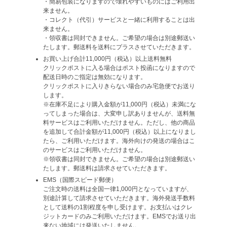
・簡易包装になりますので壊れやすいものにはご利用出
来ません。
・コレクト（代引）サービスと一緒に利用することは出
来ません。
・領収書は同封できません。ご希望の場合は別途郵送い
たします。郵送料を送料にプラスさせていただきます。
お買い上げ合計11,000円（税込）以上送料無料
クリックポストに入る場合はポスト投函になりますので
配送日時のご指定は無効になります。
クリックポストに入りきらない場合のみ宅急便でお送り
します。
※在庫不足により購入金額が11,000円（税込）未満にな
ってしまった場合は、大変申し訳ありませんが、送料無
料サービスはご利用いただけません。ただし、他の商品
を追加して合計金額が11,000円（税込）以上になりまし
たら、ご利用いただけます。海外向けの発送の場合はこ
のサービスはご利用いただけません。
※領収書は同封できません。ご希望の場合は別途郵送い
たします。郵送料は請求させていただきます。
EMS（国際スピード郵便）
ご注文時の送料は全国一律1,000円となっていますが、
別途計算して請求させていただきます。海外発送手数料
として送料の1割程度を申し受けます。お支払いはクレ
ジットカードのみご利用いただけます。EMSでお送り出
来ない地域には発送いたしません。