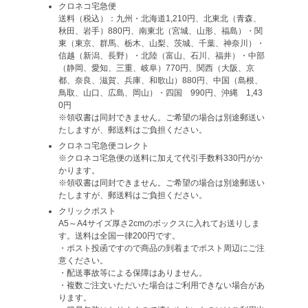
クロネコ宅急便
送料（税込）：九州・北海道1,210円、北東北（青森、
秋田、岩手）880円、南東北（宮城、山形、福島）・関
東（東京、群馬、栃木、山梨、茨城、千葉、神奈川）・
信越（新潟、長野）・北陸（富山、石川、福井）・中部
（静岡、愛知、三重、岐阜）770円、関西（大阪、京
都、奈良、滋賀、兵庫、和歌山）880円、中国（島根、
鳥取、山口、広島、岡山）・四国 990円、沖縄 1,43
0円
※領収書は同封できません。ご希望の場合は別途郵送い
たしますが、郵送料はご負担ください。
クロネコ宅急便コレクト
※クロネコ宅急便の送料に加えて代引手数料330円がか
かります。
※領収書は同封できません。ご希望の場合は別途郵送い
たしますが、郵送料はご負担ください。
クリックポスト
A5～A4サイズ厚さ2cmのボックスに入れてお送りしま
す。送料は全国一律200円です。
・ポスト投函ですので商品の到着までポスト周辺にご注
意ください。
・配送事故等による保障はありません。
・複数ご注文いただいた場合はご利用できない場合があ
ります。