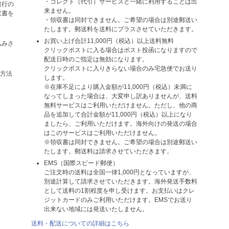
・コレクト（代引）サービスと一緒に利用することは出
銀行の
来ません。
収書を
・領収書は同封できません。ご希望の場合は別途郵送い
たします。郵送料を送料にプラスさせていただきます。
お買い上げ合計11,000円（税込）以上送料無料
込みさ
クリックポストに入る場合はポスト投函になりますので
配送日時のご指定は無効になります。
クリックポストに入りきらない場合のみ宅急便でお送り
い方法
します。
※在庫不足により購入金額が11,000円（税込）未満に
なってしまった場合は、大変申し訳ありませんが、送料
無料サービスはご利用いただけません。ただし、他の商
品を追加して合計金額が11,000円（税込）以上になり
ましたら、ご利用いただけます。海外向けの発送の場合
はこのサービスはご利用いただけません。
※領収書は同封できません。ご希望の場合は別途郵送い
たします。郵送料は請求させていただきます。
EMS（国際スピード郵便）
ご注文時の送料は全国一律1,000円となっていますが、
別途計算して請求させていただきます。海外発送手数料
として送料の1割程度を申し受けます。お支払いはクレ
ジットカードのみご利用いただけます。EMSでお送り
出来ない地域には発送いたしません。
送料・配送についての詳細はこちら