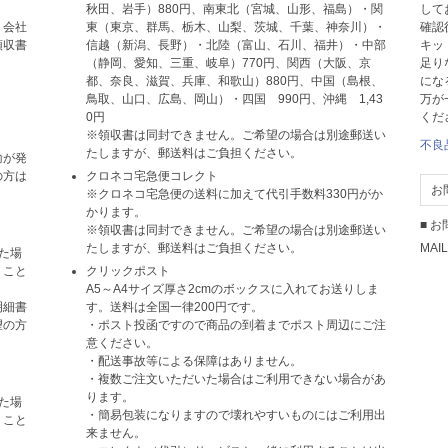
秋田、岩手）880円、南東北（宮城、山形、福島）・関
して
ト会社
東（東京、群馬、栃木、山梨、茨城、千葉、神奈川）・
確認
領収書
信越（新潟、長野）・北陸（富山、石川、福井）・中部
キッ
（静岡、愛知、三重、岐阜）770円、関西（大阪、京
足り
都、奈良、滋賀、兵庫、和歌山）880円、中国（島根、
にな
鳥取、山口、広島、岡山）・四国 990円、沖縄 1,43
万が
0円
くだ
※領収書は同封できません。ご希望の場合は別途郵送い
不良
たしますが、郵送料はご負担ください。
輸が発
の方は
クロネコ宅急便コレクト
お
※クロネコ宅急便の送料に加えて代引手数料330円がか
かります。
■ 
※領収書は同封できません。ご希望の場合は別途郵送い
たしますが、郵送料はご負担ください。
MAIL
た場
くこと
クリックポスト
A5～A4サイズ厚さ2cmのボックスに入れてお送りしま
明細書
す。送料は全国一律200円です。
望の方
・ポスト投函ですので商品の到着までポスト周辺にご注
意ください。
・配送事故等による保障はありません。
・複数ご注文いただいた場合はご利用できない場合があ
ります。
た場
・簡易包装になりますので壊れやすいものにはご利用出
くこと
来ません。