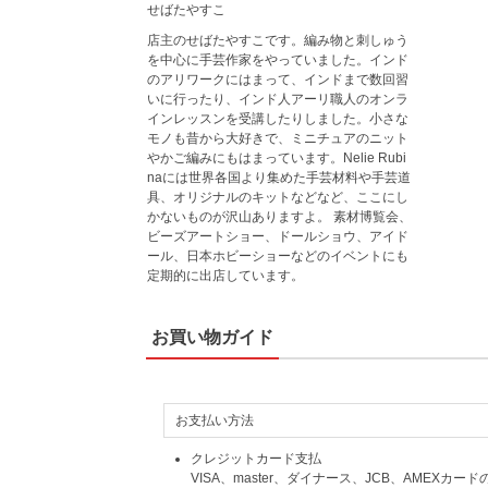
せばたやすこ
店主のせばたやすこです。編み物と刺しゅう
を中心に手芸作家をやっていました。インド
のアリワークにはまって、インドまで数回習
いに行ったり、インド人アーリ職人のオンラ
インレッスンを受講したりしました。小さな
モノも昔から大好きで、ミニチュアのニット
やかご編みにもはまっています。Nelie Rubi
naには世界各国より集めた手芸材料や手芸道
具、オリジナルのキットなどなど、ここにし
かないものが沢山ありますよ。 素材博覧会、
ビーズアートショー、ドールショウ、アイド
ール、日本ホビーショーなどのイベントにも
定期的に出店しています。
お買い物ガイド
お支払い方法
クレジットカード支払
VISA、master、ダイナース、JCB、AMEXカード