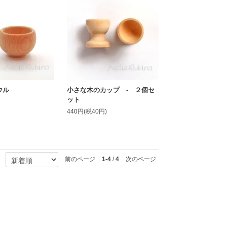
ウル
小さな木のカップ - ２個セ
ット
440円(税40円)
前のページ
1-4
/
4
次のページ