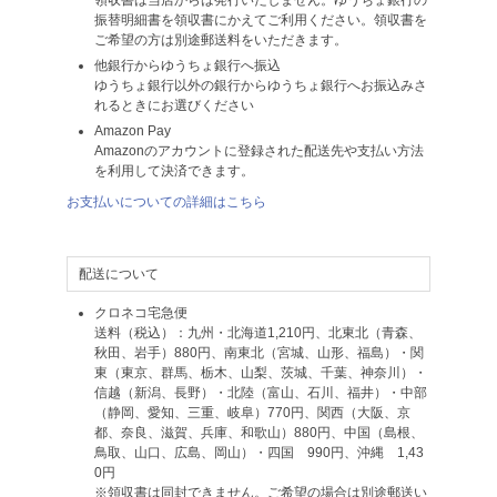
振替明細書を領収書にかえてご利用ください。領収書を
ご希望の方は別途郵送料をいただきます。
他銀行からゆうちょ銀行へ振込
ゆうちょ銀行以外の銀行からゆうちょ銀行へお振込みさ
れるときにお選びください
Amazon Pay
Amazonのアカウントに登録された配送先や支払い方法
を利用して決済できます。
お支払いについての詳細はこちら
配送について
クロネコ宅急便
送料（税込）：九州・北海道1,210円、北東北（青森、
秋田、岩手）880円、南東北（宮城、山形、福島）・関
東（東京、群馬、栃木、山梨、茨城、千葉、神奈川）・
信越（新潟、長野）・北陸（富山、石川、福井）・中部
（静岡、愛知、三重、岐阜）770円、関西（大阪、京
都、奈良、滋賀、兵庫、和歌山）880円、中国（島根、
鳥取、山口、広島、岡山）・四国 990円、沖縄 1,43
0円
※領収書は同封できません。ご希望の場合は別途郵送い