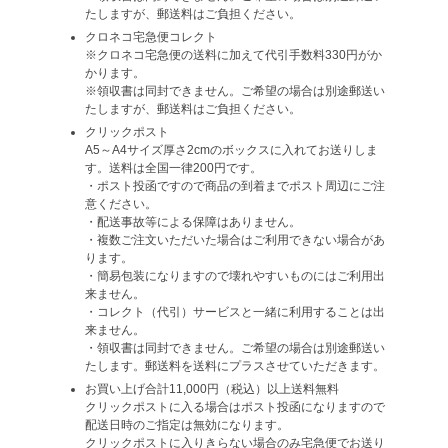
たしますが、郵送料はご負担ください。
クロネコ宅急便コレクト
※クロネコ宅急便の送料に加えて代引手数料330円がか
かります。
※領収書は同封できません。ご希望の場合は別途郵送い
たしますが、郵送料はご負担ください。
クリックポスト
A5～A4サイズ厚さ2cmのボックスに入れてお送りしま
す。送料は全国一律200円です。
・ポスト投函ですので商品の到着までポスト周辺にご注
意ください。
・配送事故等による保障はありません。
・複数ご注文いただいた場合はご利用できない場合があ
ります。
・簡易包装になりますので壊れやすいものにはご利用出
来ません。
・コレクト（代引）サービスと一緒に利用することは出
来ません。
・領収書は同封できません。ご希望の場合は別途郵送い
たします。郵送料を送料にプラスさせていただきます。
お買い上げ合計11,000円（税込）以上送料無料
クリックポストに入る場合はポスト投函になりますので
配送日時のご指定は無効になります。
クリックポストに入りきらない場合のみ宅急便でお送り