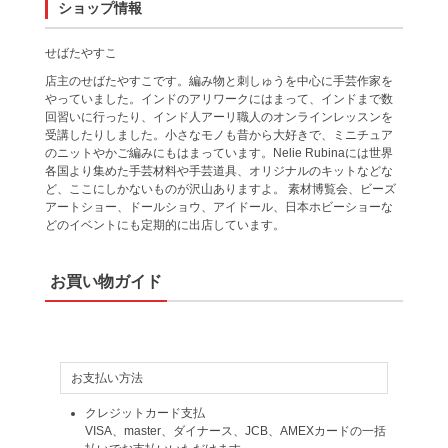
ショップ情報
せばたやすこ
店主のせばたやすこです。編み物と刺しゅうを中心に手芸作家を
やっていました。インドのアリワークにはまって、インドまで数
回習いに行ったり、インド人アーリ職人のオンラインレッスンを
受講したりしました。小さなモノも昔から大好きで、ミニチュア
のニットやかご編みにもはまっています。Nelie Rubinaには世界
各国より集めた手芸材料や手芸道具、オリジナルのキットなどな
ど、ここにしかないものが沢山ありますよ。 素材博覧会、ビーズ
アートショー、ドールショウ、アイドール、日本ホビーショーな
どのイベントにも定期的に出店しています。
お買い物ガイド
お支払い方法
クレジットカード支払
VISA、master、ダイナース、JCB、AMEXカードの一括