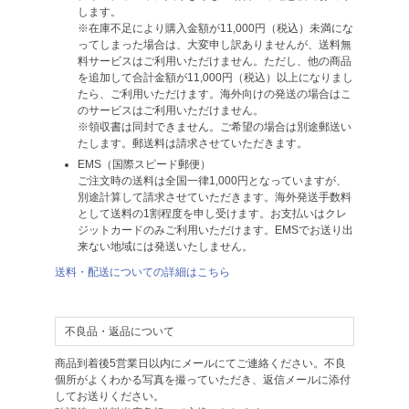
します。
※在庫不足により購入金額が11,000円（税込）未満にな
ってしまった場合は、大変申し訳ありませんが、送料無
料サービスはご利用いただけません。ただし、他の商品
を追加して合計金額が11,000円（税込）以上になりまし
たら、ご利用いただけます。海外向けの発送の場合はこ
のサービスはご利用いただけません。
※領収書は同封できません。ご希望の場合は別途郵送い
たします。郵送料は請求させていただきます。
EMS（国際スピード郵便）
ご注文時の送料は全国一律1,000円となっていますが、
別途計算して請求させていただきます。海外発送手数料
として送料の1割程度を申し受けます。お支払いはクレ
ジットカードのみご利用いただけます。EMSでお送り出
来ない地域には発送いたしません。
送料・配送についての詳細はこちら
不良品・返品について
商品到着後5営業日以内にメールにてご連絡ください。不良
個所がよくわかる写真を撮っていただき、返信メールに添付
してお送りください。