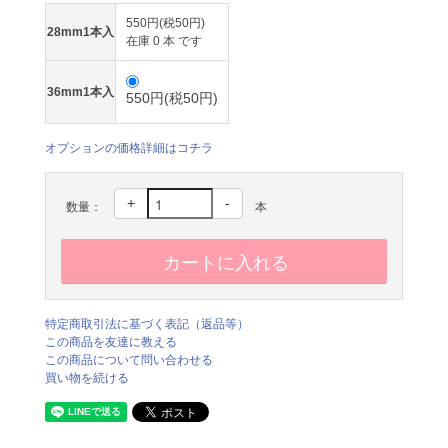
550円(税50円)
28mm1本入
在庫 0 本 です
36mm1本入
550円(税50円)
オプションの価格詳細はコチラ
+
-
数量：
本
特定商取引法に基づく表記（返品等）
この商品を友達に教える
この商品について問い合わせる
買い物を続ける