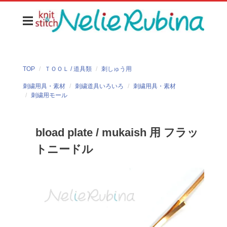
TOP
ＴＯＯＬ / 道具類
刺しゅう用
刺繍用具・素材
刺繍道具いろいろ
刺繍用具・素材
刺繍用モール
bload plate / mukaish 用 フラッ
トニードル