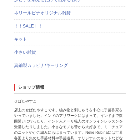
ネリールビナオリジナル雑貨
！！SALE！！
キット
小さい雑貨
真鍮製カラビナ/キーリング
ショップ情報
せばたやすこ
店主のせばたやすこです。編み物と刺しゅうを中心に手芸作家を
やっていました。インドのアリワークにはまって、インドまで数
回習いに行ったり、インド人アーリ職人のオンラインレッスンを
受講したりしました。小さなモノも昔から大好きで、ミニチュア
のニットやかご編みにもはまっています。Nelie Rubinaには世界
各国より集めた手芸材料や手芸道具、オリジナルのキットなどな