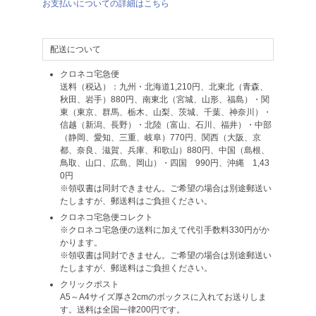
お支払いについての詳細はこちら
配送について
クロネコ宅急便
送料（税込）：九州・北海道1,210円、北東北（青森、
秋田、岩手）880円、南東北（宮城、山形、福島）・関
東（東京、群馬、栃木、山梨、茨城、千葉、神奈川）・
信越（新潟、長野）・北陸（富山、石川、福井）・中部
（静岡、愛知、三重、岐阜）770円、関西（大阪、京
都、奈良、滋賀、兵庫、和歌山）880円、中国（島根、
鳥取、山口、広島、岡山）・四国 990円、沖縄 1,43
0円
※領収書は同封できません。ご希望の場合は別途郵送い
たしますが、郵送料はご負担ください。
クロネコ宅急便コレクト
※クロネコ宅急便の送料に加えて代引手数料330円がか
かります。
※領収書は同封できません。ご希望の場合は別途郵送い
たしますが、郵送料はご負担ください。
クリックポスト
A5～A4サイズ厚さ2cmのボックスに入れてお送りしま
す。送料は全国一律200円です。