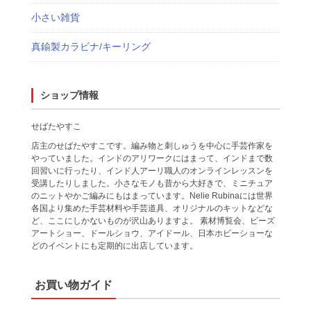
小さい雑貨
真鍮製カラビナ/キーリング
ショップ情報
せばたやすこ
店主のせばたやすこです。編み物と刺しゅうを中心に手芸作家を
やっていました。インドのアリワークにはまって、インドまで数
回習いに行ったり、インド人アーリ職人のオンラインレッスンを
受講したりしました。小さなモノも昔から大好きで、ミニチュア
のニットやかご編みにもはまっています。Nelie Rubinaには世界
各国より集めた手芸材料や手芸道具、オリジナルのキットなどな
ど、ここにしかないものが沢山ありますよ。 素材博覧会、ビーズ
アートショー、ドールショウ、アイドール、日本ホビーショーな
どのイベントにも定期的に出店しています。
お買い物ガイド