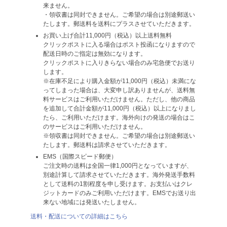
来ません。
・領収書は同封できません。ご希望の場合は別途郵送い
たします。郵送料を送料にプラスさせていただきます。
お買い上げ合計11,000円（税込）以上送料無料
クリックポストに入る場合はポスト投函になりますので
配送日時のご指定は無効になります。
クリックポストに入りきらない場合のみ宅急便でお送り
します。
※在庫不足により購入金額が11,000円（税込）未満にな
ってしまった場合は、大変申し訳ありませんが、送料無
料サービスはご利用いただけません。ただし、他の商品
を追加して合計金額が11,000円（税込）以上になりまし
たら、ご利用いただけます。海外向けの発送の場合はこ
のサービスはご利用いただけません。
※領収書は同封できません。ご希望の場合は別途郵送い
たします。郵送料は請求させていただきます。
EMS（国際スピード郵便）
ご注文時の送料は全国一律1,000円となっていますが、
別途計算して請求させていただきます。海外発送手数料
として送料の1割程度を申し受けます。お支払いはクレ
ジットカードのみご利用いただけます。EMSでお送り出
来ない地域には発送いたしません。
送料・配送についての詳細はこちら