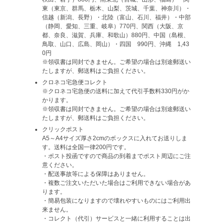
東（東京、群馬、栃木、山梨、茨城、千葉、神奈川）・
信越（新潟、長野）・北陸（富山、石川、福井）・中部
（静岡、愛知、三重、岐阜）770円、関西（大阪、京
都、奈良、滋賀、兵庫、和歌山）880円、中国（島根、
鳥取、山口、広島、岡山）・四国 990円、沖縄 1,43
0円
※領収書は同封できません。ご希望の場合は別途郵送い
たしますが、郵送料はご負担ください。
クロネコ宅急便コレクト
※クロネコ宅急便の送料に加えて代引手数料330円がか
かります。
※領収書は同封できません。ご希望の場合は別途郵送い
たしますが、郵送料はご負担ください。
クリックポスト
A5～A4サイズ厚さ2cmのボックスに入れてお送りしま
す。送料は全国一律200円です。
・ポスト投函ですので商品の到着までポスト周辺にご注
意ください。
・配送事故等による保障はありません。
・複数ご注文いただいた場合はご利用できない場合があ
ります。
・簡易包装になりますので壊れやすいものにはご利用出
来ません。
・コレクト（代引）サービスと一緒に利用することは出