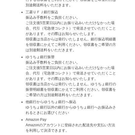
別途郵送料をいただきます。
三菱ＵＦＪ銀行振込
振込み手数料をご負担ください。
ご注文後5営業日以内にお振り込みいただけなかった場
合、代引（宅急便コレクト）で発送させていただくこと
があります。その際はお知らせいたします。
領収書は当店からは発行いたしません。銀行振込明細書
を領収書にかえてご利用ください。領収書をご希望の方
は別途郵送料をいただきます。
ゆうちょ銀行振替
振込み手数料をご負担ください。
ご注文後5営業日以内にお振り込みいただけなかった場
合、代引（宅急便コレクト）で発送させていただくこと
があります。その際はお知らせいたします。
領収書は当店からは発行いたしません。ゆうちょ銀行の
振替明細書を領収書にかえてご利用ください。領収書を
ご希望の方は別途郵送料をいただきます。
他銀行からゆうちょ銀行へ振込
ゆうちょ銀行以外の銀行からゆうちょ銀行へお振込みさ
れるときにお選びください
Amazon Pay
Amazonのアカウントに登録された配送先や支払い方法
を利用して決済できます。