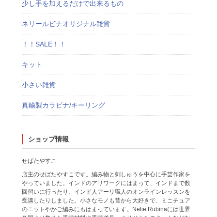
少し手を加えるだけで出来るもの
ネリールビナオリジナル雑貨
！！SALE！！
キット
小さい雑貨
真鍮製カラビナ/キーリング
ショップ情報
せばたやすこ
店主のせばたやすこです。編み物と刺しゅうを中心に手芸作家を
やっていました。インドのアリワークにはまって、インドまで数
回習いに行ったり、インド人アーリ職人のオンラインレッスンを
受講したりしました。小さなモノも昔から大好きで、ミニチュア
のニットやかご編みにもはまっています。Nelie Rubinaには世界