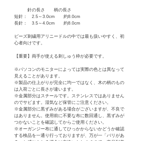
針の長さ 柄の長さ
短針： 2.5～3.0cm 約8.0cm
長針： 3.5～4.0cm 約8.0cm
ビーズ刺繍用アリニードルの中では最も扱いやすく、初
心者向けです。
【重要】両手が使える刺しゅう枠が必要です。
※パソコンのモニターによっては実際の色とは異なって
見えることがあります。
※製品の仕上がりが完全に均一ではなく、木の柄のもの
は入荷ごとに長さが違います。
※金属部分はスチールです。ステンレスではありません
のでサビます。湿気など保管にご注意ください。
※金属部分に黒ずみがある場合がございますが、不良で
はありません。使用前に不要な布に数回通し、黒ずみが
つかないことを確認してからご使用ください。
※オーガンジー布に通してひっかからないかどうか確認
する検品を一通り行っておりますが、万が一「バリがあ