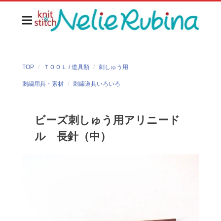
TOP
ＴＯＯＬ / 道具類
刺しゅう用
刺繍用具・素材
刺繍道具いろいろ
ビーズ刺しゅう用アリニード
ル 長針（中）