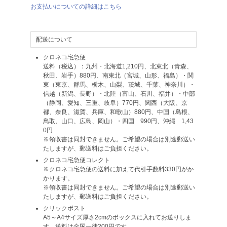
お支払いについての詳細はこちら
配送について
クロネコ宅急便
送料（税込）：九州・北海道1,210円、北東北（青森、
秋田、岩手）880円、南東北（宮城、山形、福島）・関
東（東京、群馬、栃木、山梨、茨城、千葉、神奈川）・
信越（新潟、長野）・北陸（富山、石川、福井）・中部
（静岡、愛知、三重、岐阜）770円、関西（大阪、京
都、奈良、滋賀、兵庫、和歌山）880円、中国（島根、
鳥取、山口、広島、岡山）・四国 990円、沖縄 1,43
0円
※領収書は同封できません。ご希望の場合は別途郵送い
たしますが、郵送料はご負担ください。
クロネコ宅急便コレクト
※クロネコ宅急便の送料に加えて代引手数料330円がか
かります。
※領収書は同封できません。ご希望の場合は別途郵送い
たしますが、郵送料はご負担ください。
クリックポスト
A5～A4サイズ厚さ2cmのボックスに入れてお送りしま
す。送料は全国一律200円です。