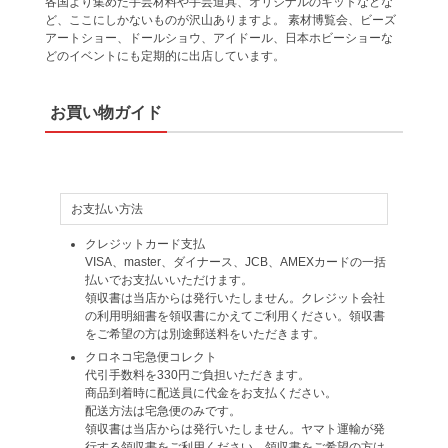
各国より集めた手芸材料や手芸道具、オリジナルのキットなどな
ど、ここにしかないものが沢山ありますよ。 素材博覧会、ビーズ
アートショー、ドールショウ、アイドール、日本ホビーショーな
どのイベントにも定期的に出店しています。
お買い物ガイド
お支払い方法
クレジットカード支払
VISA、master、ダイナース、JCB、AMEXカードの一括
払いでお支払いいただけます。
領収書は当店からは発行いたしません。クレジット会社
の利用明細書を領収書にかえてご利用ください。領収書
をご希望の方は別途郵送料をいただきます。
クロネコ宅急便コレクト
代引手数料を330円ご負担いただきます。
商品到着時に配送員に代金をお支払ください。
配送方法は宅急便のみです。
領収書は当店からは発行いたしません。ヤマト運輸が発
行する領収書をご利用ください。領収書をご希望の方は