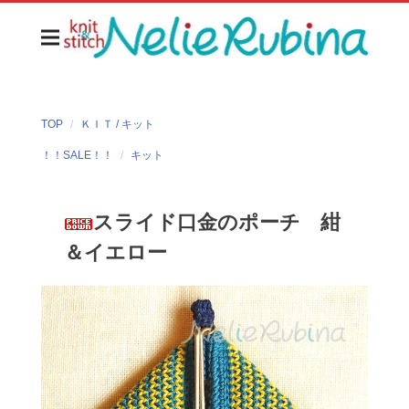
TOP
ＫＩＴ / キット
！！SALE！！
キット
スライド口金のポーチ 紺
＆イエロー