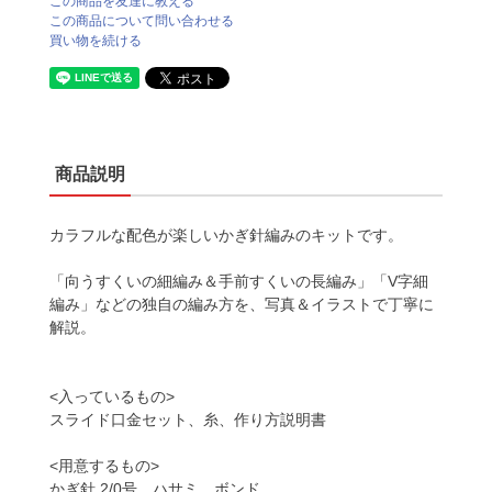
この商品を友達に教える
この商品について問い合わせる
買い物を続ける
商品説明
カラフルな配色が楽しいかぎ針編みのキットです。
「向うすくいの細編み＆手前すくいの長編み」「V字細
編み」などの独自の編み方を、写真＆イラストで丁寧に
解説。
<入っているもの>
スライド口金セット、糸、作り方説明書
<用意するもの>
かぎ針 2/0号、ハサミ、ボンド