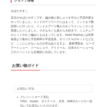
ショップ情報
せばたやすこ
店主のせばたやすこです。編み物と刺しゅうを中心に手芸作家を
やっていました。インドのアリワークにはまって、インドまで数
回習いに行ったり、インド人アーリ職人のオンラインレッスンを
受講したりしました。小さなモノも昔から大好きで、ミニチュア
のニットやかご編みにもはまっています。Nelie Rubinaには世界
各国より集めた手芸材料や手芸道具、オリジナルのキットなどな
ど、ここにしかないものが沢山ありますよ。 素材博覧会、ビーズ
アートショー、ドールショウ、アイドール、日本ホビーショーな
どのイベントにも定期的に出店しています。
お買い物ガイド
お支払い方法
クレジットカード支払
VISA、master、ダイナース、JCB、AMEXカードの一括
払いでお支払いいただけます。