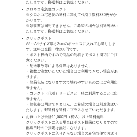
たしますが、郵送料はご負担ください。
クロネコ宅急便コレクト
※クロネコ宅急便の送料に加えて代引手数料330円がか
かります。
※領収書は同封できません。ご希望の場合は別途郵送い
たしますが、郵送料はご負担ください。
クリックポスト
A5～A4サイズ厚さ2cmのボックスに入れてお送りしま
す。送料は全国一律200円です。
・ポスト投函ですので商品の到着までポスト周辺にご注
意ください。
・配送事故等による保障はありません。
・複数ご注文いただいた場合はご利用できない場合があ
ります。
・簡易包装になりますので壊れやすいものにはご利用出
来ません。
・コレクト（代引）サービスと一緒に利用することは出
来ません。
・領収書は同封できません。ご希望の場合は別途郵送い
たします。郵送料を送料にプラスさせていただきます。
お買い上げ合計11,000円（税込）以上送料無料
クリックポストに入る場合はポスト投函になりますので
配送日時のご指定は無効になります。
クリックポストに入りきらない場合のみ宅急便でお送り