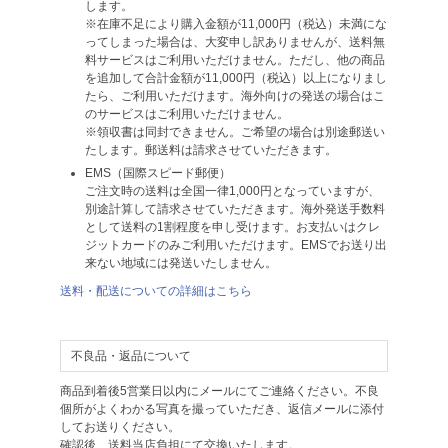
します。
※在庫不足により購入金額が11,000円（税込）未満にな
ってしまった場合は、大変申し訳ありませんが、送料無
料サービスはご利用いただけません。ただし、他の商品
を追加して合計金額が11,000円（税込）以上になりまし
たら、ご利用いただけます。海外向けの発送の場合はこ
のサービスはご利用いただけません。
※領収書は同封できません。ご希望の場合は別途郵送い
たします。郵送料は請求させていただきます。
EMS（国際スピード郵便）
ご注文時の送料は全国一律1,000円となっていますが、
別途計算して請求させていただきます。海外発送手数料
として送料の1割程度を申し受けます。お支払いはクレ
ジットカードのみご利用いただけます。EMSでお送り出
来ない地域には発送いたしません。
送料・配送についての詳細はこちら
不良品・返品について
商品到着後5営業日以内にメールにてご連絡ください。不良
個所がよくわかる写真を撮っていただき、返信メールに添付
してお送りください。
確認後、送料当店負担にて交換いたします。