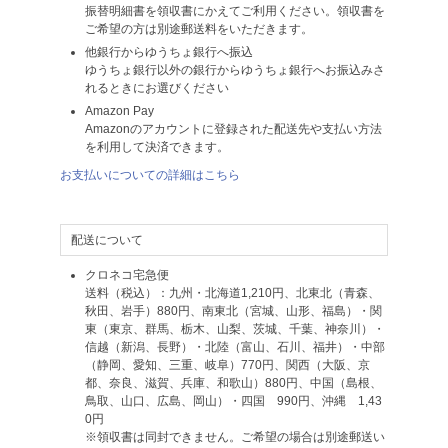
振替明細書を領収書にかえてご利用ください。領収書を
ご希望の方は別途郵送料をいただきます。
他銀行からゆうちょ銀行へ振込
ゆうちょ銀行以外の銀行からゆうちょ銀行へお振込みさ
れるときにお選びください
Amazon Pay
Amazonのアカウントに登録された配送先や支払い方法
を利用して決済できます。
お支払いについての詳細はこちら
配送について
クロネコ宅急便
送料（税込）：九州・北海道1,210円、北東北（青森、
秋田、岩手）880円、南東北（宮城、山形、福島）・関
東（東京、群馬、栃木、山梨、茨城、千葉、神奈川）・
信越（新潟、長野）・北陸（富山、石川、福井）・中部
（静岡、愛知、三重、岐阜）770円、関西（大阪、京
都、奈良、滋賀、兵庫、和歌山）880円、中国（島根、
鳥取、山口、広島、岡山）・四国 990円、沖縄 1,43
0円
※領収書は同封できません。ご希望の場合は別途郵送い