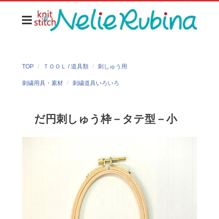
TOP
ＴＯＯＬ / 道具類
刺しゅう用
刺繍用具・素材
刺繍道具いろいろ
だ円刺しゅう枠－タテ型－小