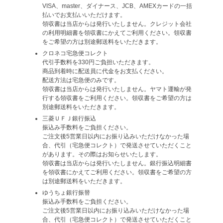
VISA、master、ダイナース、JCB、AMEXカードの一括
払いでお支払いいただけます。
領収書は当店からは発行いたしません。クレジット会社
の利用明細書を領収書にかえてご利用ください。領収書
をご希望の方は別途郵送料をいただきます。
クロネコ宅急便コレクト
代引手数料を330円ご負担いただきます。
商品到着時に配送員に代金をお支払ください。
配送方法は宅急便のみです。
領収書は当店からは発行いたしません。ヤマト運輸が発
行する領収書をご利用ください。領収書をご希望の方は
別途郵送料をいただきます。
三菱ＵＦＪ銀行振込
振込み手数料をご負担ください。
ご注文後5営業日以内にお振り込みいただけなかった場
合、代引（宅急便コレクト）で発送させていただくこと
があります。その際はお知らせいたします。
領収書は当店からは発行いたしません。銀行振込明細書
を領収書にかえてご利用ください。領収書をご希望の方
は別途郵送料をいただきます。
ゆうちょ銀行振替
振込み手数料をご負担ください。
ご注文後5営業日以内にお振り込みいただけなかった場
合、代引（宅急便コレクト）で発送させていただくこと