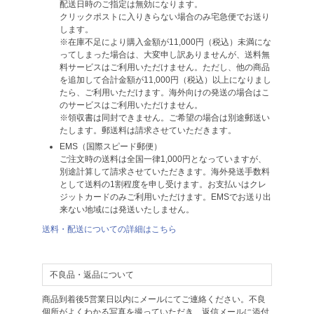
配送日時のご指定は無効になります。
クリックポストに入りきらない場合のみ宅急便でお送り
します。
※在庫不足により購入金額が11,000円（税込）未満にな
ってしまった場合は、大変申し訳ありませんが、送料無
料サービスはご利用いただけません。ただし、他の商品
を追加して合計金額が11,000円（税込）以上になりまし
たら、ご利用いただけます。海外向けの発送の場合はこ
のサービスはご利用いただけません。
※領収書は同封できません。ご希望の場合は別途郵送い
たします。郵送料は請求させていただきます。
EMS（国際スピード郵便）
ご注文時の送料は全国一律1,000円となっていますが、
別途計算して請求させていただきます。海外発送手数料
として送料の1割程度を申し受けます。お支払いはクレ
ジットカードのみご利用いただけます。EMSでお送り出
来ない地域には発送いたしません。
送料・配送についての詳細はこちら
不良品・返品について
商品到着後5営業日以内にメールにてご連絡ください。不良
個所がよくわかる写真を撮っていただき、返信メールに添付