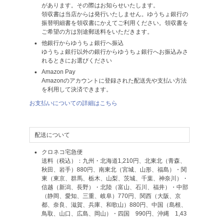
があります。その際はお知らせいたします。
領収書は当店からは発行いたしません。ゆうちょ銀行の
振替明細書を領収書にかえてご利用ください。領収書を
ご希望の方は別途郵送料をいただきます。
他銀行からゆうちょ銀行へ振込
ゆうちょ銀行以外の銀行からゆうちょ銀行へお振込みさ
れるときにお選びください
Amazon Pay
Amazonのアカウントに登録された配送先や支払い方法
を利用して決済できます。
お支払いについての詳細はこちら
配送について
クロネコ宅急便
送料（税込）：九州・北海道1,210円、北東北（青森、
秋田、岩手）880円、南東北（宮城、山形、福島）・関
東（東京、群馬、栃木、山梨、茨城、千葉、神奈川）・
信越（新潟、長野）・北陸（富山、石川、福井）・中部
（静岡、愛知、三重、岐阜）770円、関西（大阪、京
都、奈良、滋賀、兵庫、和歌山）880円、中国（島根、
鳥取、山口、広島、岡山）・四国 990円、沖縄 1,43