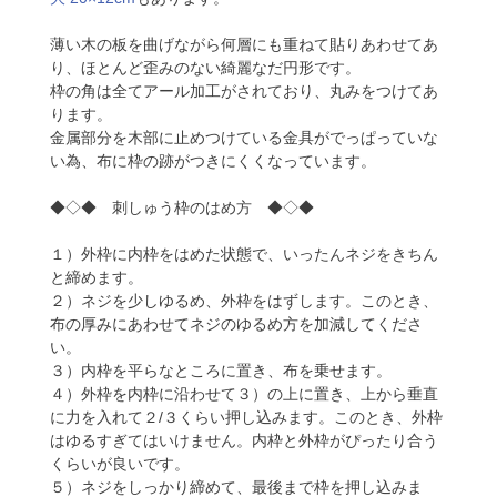
薄い木の板を曲げながら何層にも重ねて貼りあわせてあ
り、ほとんど歪みのない綺麗なだ円形です。
枠の角は全てアール加工がされており、丸みをつけてあ
ります。
金属部分を木部に止めつけている金具がでっぱっていな
い為、布に枠の跡がつきにくくなっています。
◆◇◆ 刺しゅう枠のはめ方 ◆◇◆
１）外枠に内枠をはめた状態で、いったんネジをきちん
と締めます。
２）ネジを少しゆるめ、外枠をはずします。このとき、
布の厚みにあわせてネジのゆるめ方を加減してくださ
い。
３）内枠を平らなところに置き、布を乗せます。
４）外枠を内枠に沿わせて３）の上に置き、上から垂直
に力を入れて２/３くらい押し込みます。このとき、外枠
はゆるすぎてはいけません。内枠と外枠がぴったり合う
くらいが良いです。
５）ネジをしっかり締めて、最後まで枠を押し込みま