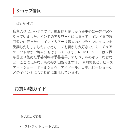
ショップ情報
せばたやすこ
店主のせばたやすこです。編み物と刺しゅうを中心に手芸作家を
やっていました。インドのアリワークにはまって、インドまで数
回習いに行ったり、インド人アーリ職人のオンラインレッスンを
受講したりしました。小さなモノも昔から大好きで、ミニチュア
のニットやかご編みにもはまっています。Nelie Rubinaには世界
各国より集めた手芸材料や手芸道具、オリジナルのキットなどな
ど、ここにしかないものが沢山ありますよ。 素材博覧会、ビーズ
アートショー、ドールショウ、アイドール、日本ホビーショーな
どのイベントにも定期的に出店しています。
お買い物ガイド
お支払い方法
クレジットカード支払