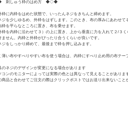
◆ 刺しゅう枠のはめ方 ◆◇◆
外枠に内枠をはめた状態で、いったんネジをきちんと締めます。
ネジを少しゆるめ、外枠をはずします。このとき、布の厚みにあわせて
内枠を平らなところに置き、布を乗せます。
外枠を内枠に沿わせて３）の上に置き、上から垂直に力を入れて２/３く
けません。内枠と外枠がぴったり合うくらいが良いです。
ネジをしっかり締めて、最後まで枠を押し込みます。
く薄い布やすべりやすい布を使う場合は、内枠にすべり止め用の布テー
具のネジのデザインが変更になる場合があります
ソコンのモニターによっては実際の色とは異なって見えることがありま
の商品と合わせてご注文の際はクリックポストではお送り出来ないこと