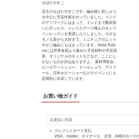
せばたやすこ
店主のせばたやすこです。編み物と刺しゅう
を中心に手芸作家をやっていました。インド
のアリワークにはまって、インドまで数回習
いに行ったり、インド人アーリ職人のオンラ
インレッスンを受講したりしました。小さな
モノも昔から大好きで、ミニチュアのニット
やかご編みにもはまっています。Nelie Rubi
naには世界各国より集めた手芸材料や手芸道
具、オリジナルのキットなどなど、ここにし
かないものが沢山ありますよ。 素材博覧会、
ビーズアートショー、ドールショウ、アイド
ール、日本ホビーショーなどのイベントにも
定期的に出店しています。
お買い物ガイド
お支払い方法
クレジットカード支払
VISA、master、ダイナース、JCB、AMEXカード