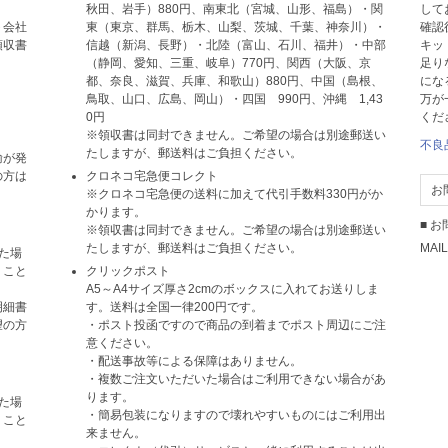
秋田、岩手）880円、南東北（宮城、山形、福島）・関
して
ト会社
東（東京、群馬、栃木、山梨、茨城、千葉、神奈川）・
確認
領収書
信越（新潟、長野）・北陸（富山、石川、福井）・中部
キッ
（静岡、愛知、三重、岐阜）770円、関西（大阪、京
足り
都、奈良、滋賀、兵庫、和歌山）880円、中国（島根、
にな
鳥取、山口、広島、岡山）・四国 990円、沖縄 1,43
万が
0円
くだ
※領収書は同封できません。ご希望の場合は別途郵送い
不良
たしますが、郵送料はご負担ください。
輸が発
の方は
クロネコ宅急便コレクト
お
※クロネコ宅急便の送料に加えて代引手数料330円がか
かります。
■ 
※領収書は同封できません。ご希望の場合は別途郵送い
たしますが、郵送料はご負担ください。
MAIL
た場
くこと
クリックポスト
A5～A4サイズ厚さ2cmのボックスに入れてお送りしま
明細書
す。送料は全国一律200円です。
望の方
・ポスト投函ですので商品の到着までポスト周辺にご注
意ください。
・配送事故等による保障はありません。
・複数ご注文いただいた場合はご利用できない場合があ
ります。
た場
・簡易包装になりますので壊れやすいものにはご利用出
くこと
来ません。