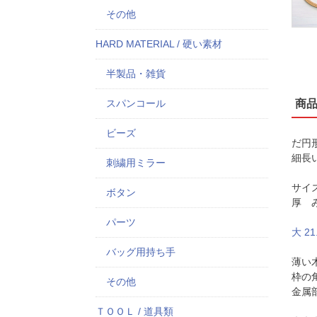
その他
HARD MATERIAL / 硬い素材
半製品・雑貨
スパンコール
商
ビーズ
だ円
細長
刺繍用ミラー
サイ
ボタン
厚 み
パーツ
大 21
バッグ用持ち手
薄い
枠の
その他
金属
ＴＯＯＬ / 道具類