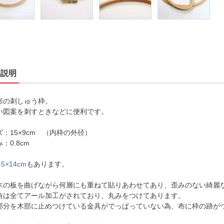
品説明
形の刺しゅう枠。
い図案を刺すときなどに便利です。
ズ：15×9cm （内枠の外径）
：0.8cm
.5×14cm
もあります。
木の板を曲げながら何層にも重ねて貼りあわせてあり、歪みのない綺麗
角は全てアール加工がされており、丸みをつけてあります。
部分を木部に止めつけている金具がでっぱっていない為、布に枠の跡が