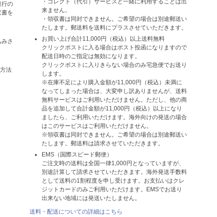
・コレクト（代引）サービスと一緒に利用することは出
銀行の
来ません。
収書を
・領収書は同封できません。ご希望の場合は別途郵送い
たします。郵送料を送料にプラスさせていただきます。
お買い上げ合計11,000円（税込）以上送料無料
込みさ
クリックポストに入る場合はポスト投函になりますので
配送日時のご指定は無効になります。
クリックポストに入りきらない場合のみ宅急便でお送り
い方法
します。
※在庫不足により購入金額が11,000円（税込）未満に
なってしまった場合は、大変申し訳ありませんが、送料
無料サービスはご利用いただけません。ただし、他の商
品を追加して合計金額が11,000円（税込）以上になり
ましたら、ご利用いただけます。海外向けの発送の場合
はこのサービスはご利用いただけません。
※領収書は同封できません。ご希望の場合は別途郵送い
たします。郵送料は請求させていただきます。
EMS（国際スピード郵便）
ご注文時の送料は全国一律1,000円となっていますが、
別途計算して請求させていただきます。海外発送手数料
として送料の1割程度を申し受けます。お支払いはクレ
ジットカードのみご利用いただけます。EMSでお送り
出来ない地域には発送いたしません。
送料・配送についての詳細はこちら