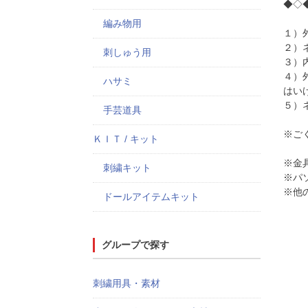
◆◇
編み物用
１）
２）
刺しゅう用
３）
４）
ハサミ
はい
５）
手芸道具
※ご
ＫＩＴ / キット
※金
刺繍キット
※パ
※他
ドールアイテムキット
グループで探す
刺繍用具・素材